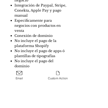
negocio
Integración de Paypal, Stripe,
Conekta, Apple Pay y pago
manual
Especificamente para
negocios con productos en
venta
Conexión de dominio
No incluye el pago de la
plataforma Shopify
No incluye el pago de apps ó
plantillas de tipografías
No incluye el pago del
dominio
Email
Custom Action
Se necesita tener:
La entrega de la página web
Tiempo de entrega:
terminada dependerá del los tiempos
de entrega del cliente con la
* 2 semanas en el diseño de la página
información para el desarollo de la
Agenda: